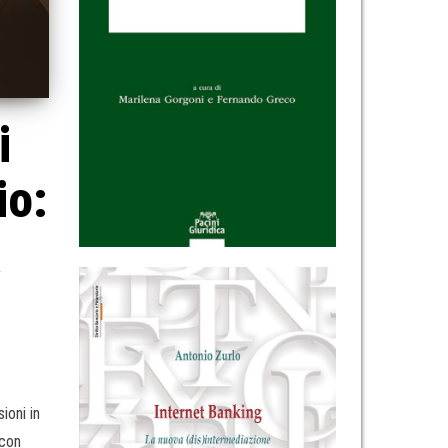
i
io:
a
ioni in
 con