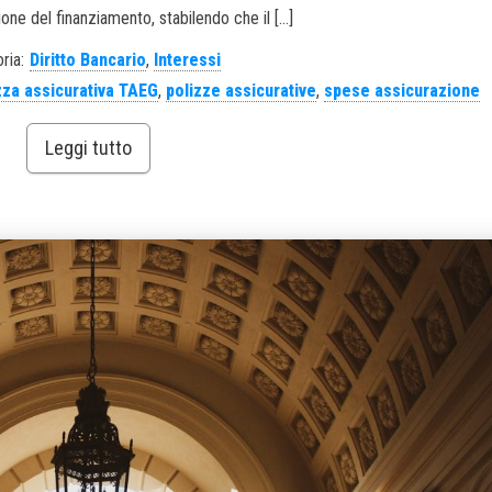
one del finanziamento, stabilendo che il […]
ria:
Diritto Bancario
,
Interessi
zza assicurativa TAEG
,
polizze assicurative
,
spese assicurazione
Leggi tutto