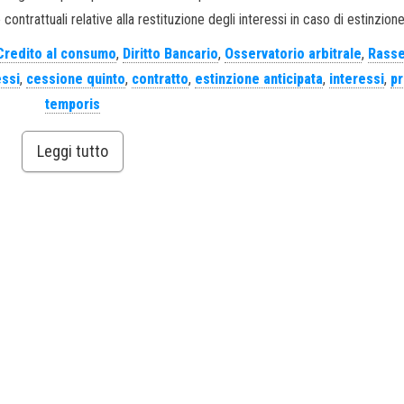
ntrattuali relative alla restituzione degli interessi in caso di estinzione
Credito al consumo
,
Diritto Bancario
,
Osservatorio arbitrale
,
Rass
essi
,
cessione quinto
,
contratto
,
estinzione anticipata
,
interessi
,
pr
temporis
Leggi tutto