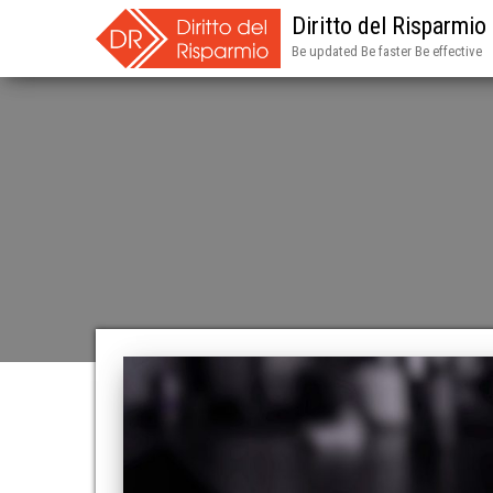
Diritto del Risparmio
Be updated Be faster Be effective