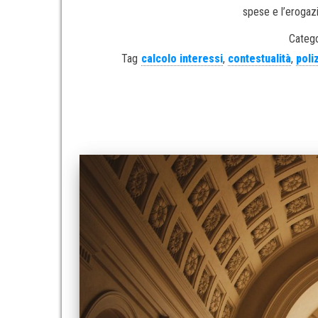
spese e l’erogazi
Catego
Tag
calcolo interessi
,
contestualità
,
poli