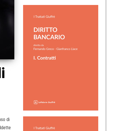
i
nso di
uddette