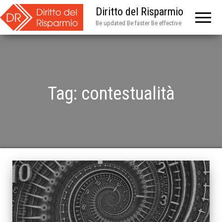
Diritto del Risparmio
Be updated Be faster Be effective
Tag:
contestualità