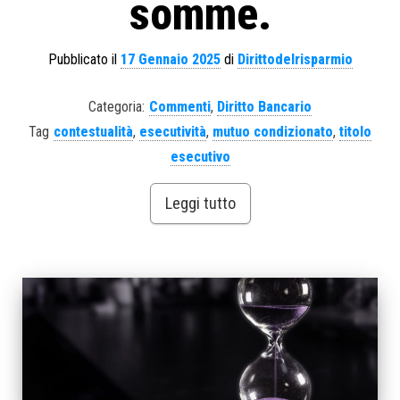
somme.
Pubblicato il
17 Gennaio 2025
di
Dirittodelrisparmio
Categoria:
Commenti
,
Diritto Bancario
Tag
contestualità
,
esecutività
,
mutuo condizionato
,
titolo
esecutivo
Leggi tutto