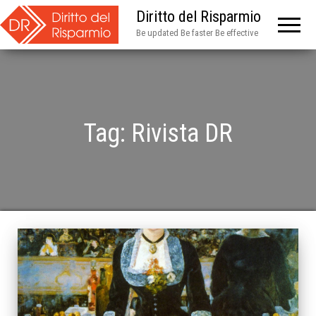
Diritto del Risparmio
Be updated Be faster Be effective
Tag:
Rivista DR