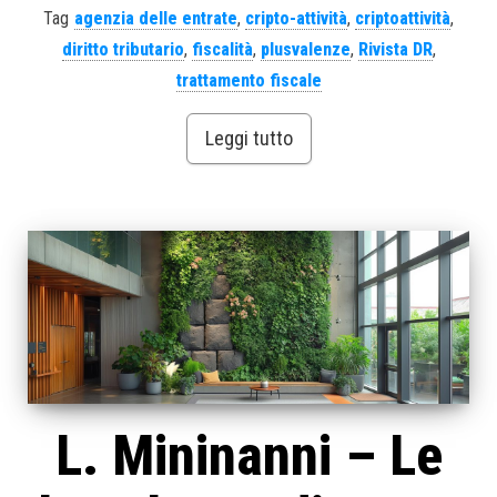
Tag
agenzia delle entrate
,
cripto-attività
,
criptoattività
,
diritto tributario
,
fiscalità
,
plusvalenze
,
Rivista DR
,
trattamento fiscale
Leggi tutto
L. Mininanni – Le