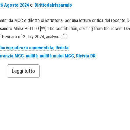
26 Agosto 2024
di
Dirittodelrisparmio
ntiti da MCC e difetto di istruttoria: per una lettura critica del recente 
essandro Maria PIOTTO [**] The contribution, starting from the recent De
f Pescara of 2 July 2024, analyses […]
iurisprudenza commentata
,
Rivista
aranzia MCC
,
nullità
,
nullità mutui MCC
,
Rivista DR
Leggi tutto