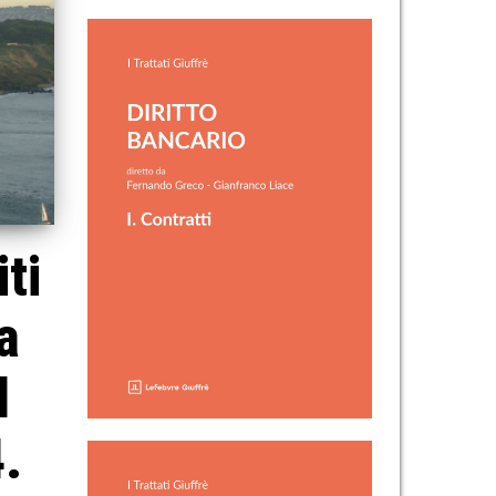
ti
a
l
4.