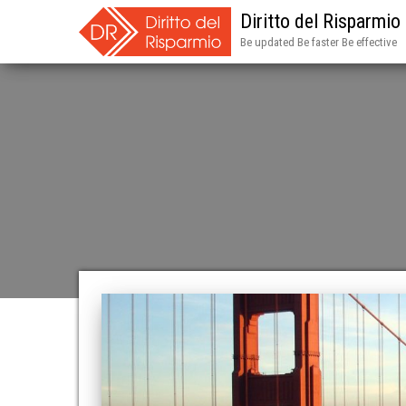
Diritto del Risparmio
Be updated Be faster Be effective