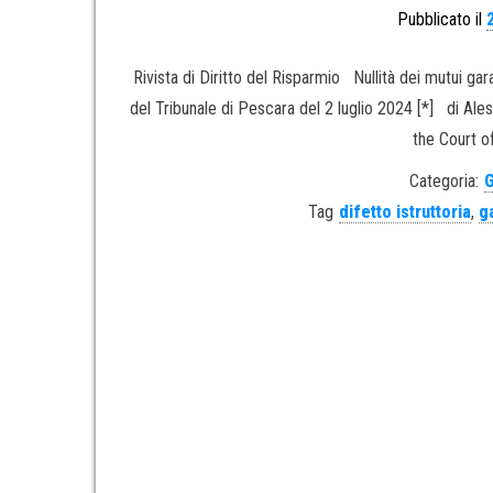
Pubblicato il
Rivista di Diritto del Risparmio Nullità dei mutui gara
del Tribunale di Pescara del 2 luglio 2024 [*] di Al
the Court o
Categoria:
G
Tag
difetto istruttoria
,
g