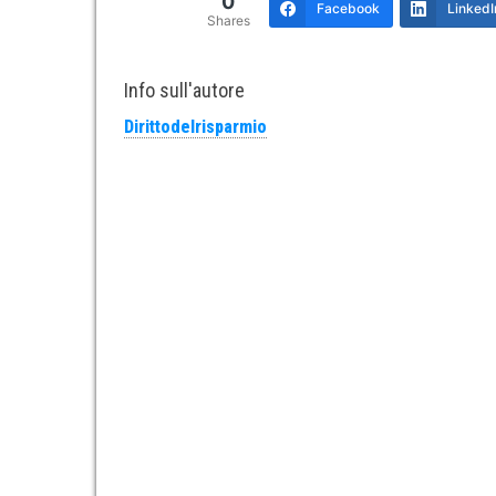
0
Facebook
LinkedI
Shares
Info sull'autore
Dirittodelrisparmio