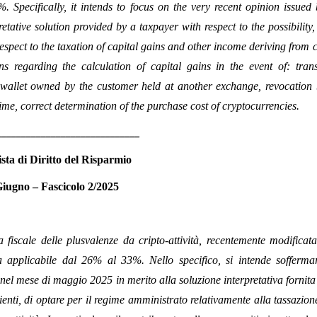
 Specifically, it intends to focus on the very recent opinion issued 
tive solution provided by a taxpayer with respect to the possibility, 
espect to the taxation of capital gains and other income deriving from 
ons regarding the calculation of capital gains in the event of: trans
 a wallet owned by the customer held at another exchange, revocation 
me, correct determination of the purchase cost of cryptocurrencies.
____________________________
ista di Diritto del Risparmio
Giugno –
Fascicolo 2/2025
a fiscale delle plusvalenze da cripto-attività, recentemente modificat
a applicabile dal 26% al 33%. Nello specifico, si intende soffermar
 nel mese di maggio 2025 in merito alla soluzione interpretativa fornit
clienti, di optare per il regime amministrato relativamente alla tassazion