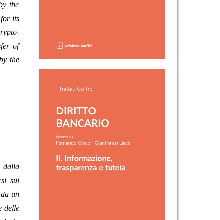
by the
for its
crypto-
fer of
by the
a dalla
si sul
a da un
e delle