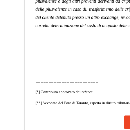
plusvalenze e degli altri proventi derivanti da cript
delle plusvalenze in caso di: trasferimento delle cr
del cliente detenuto presso un altro exchange, revo
corretta determinazione del costo di acquisto delle 
________________________
[*]
Contributo approvato dai
referee
.
[**] Avvocato del Foro di Taranto, esperta in diritto tributar