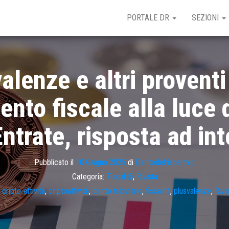
PORTALE DR
SEZIONI
alenze e altri proventi 
amento fiscale alla luce
Entrate, risposta ad in
Pubblicato il
10 Giugno 2025
di
Dirittodelrisparmio
Categoria:
Fiscalità
,
Rivista
,
cripto-attività
,
criptoattività
,
diritto tributario
,
fiscalità
,
plusvalenze
,
Rivi