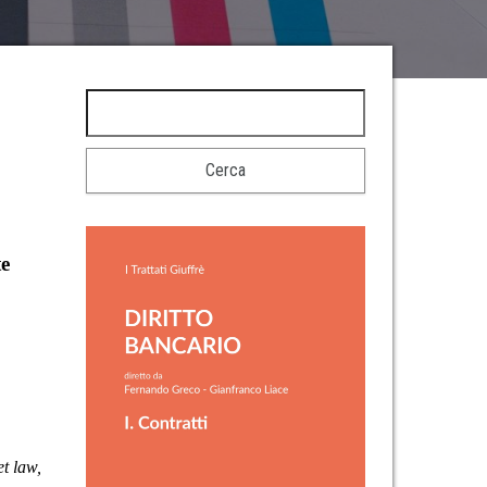
te
et law,