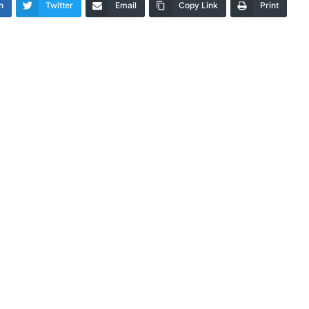
n
Twitter
Email
Copy Link
Print