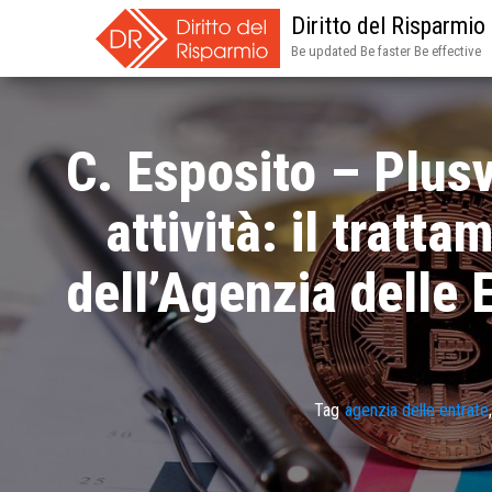
Diritto del Risparmio
Be updated Be faster Be effective
C. Esposito – Plusv
attività: il tratt
dell’Agenzia delle 
Tag
agenzia delle entrate