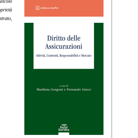
calcolo
oprietà
strato,