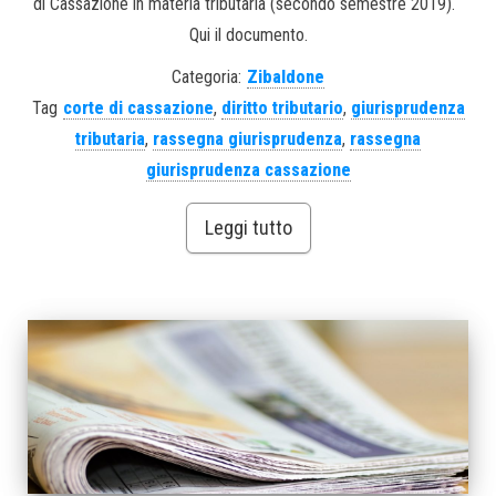
di Cassazione in materia tributaria (secondo semestre 2019).
Qui il documento.
Categoria:
Zibaldone
Tag
corte di cassazione
,
diritto tributario
,
giurisprudenza
tributaria
,
rassegna giurisprudenza
,
rassegna
giurisprudenza cassazione
Leggi tutto