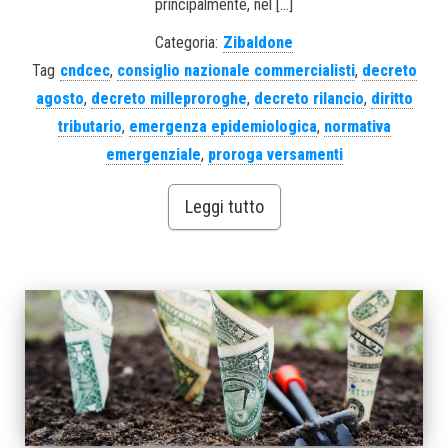
principalmente, nel […]
Categoria:
Zibaldone
Tag
cndcec
,
consiglio nazionale commercialisti
,
decreto
agosto
,
decreto milleproroghe
,
decreto rilancio
,
diritto
tributario
,
emergenza epidemiologica
,
normativa
emergenziale
,
proroga versamenti
Leggi tutto