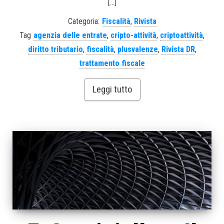
[…]
Categoria:
Fiscalità
,
Rivista
Tag
agenzia delle entrate
,
cripto-attività
,
criptoattività
,
diritto tributario
,
fiscalità
,
plusvalenze
,
Rivista DR
,
trattamento fiscale
Leggi tutto