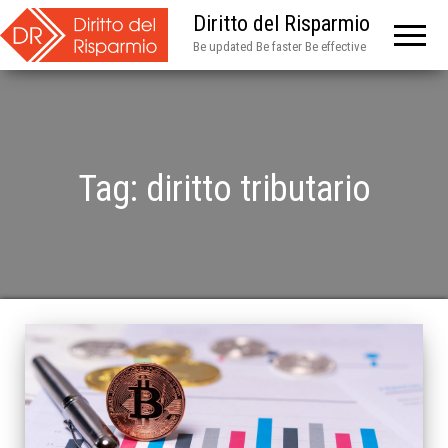
Diritto del Risparmio
Be updated Be faster Be effective
Tag:
diritto tributario