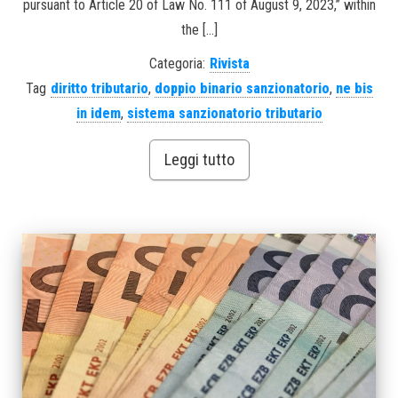
pursuant to Article 20 of Law No. 111 of August 9, 2023,” within
the […]
Categoria:
Rivista
Tag
diritto tributario
,
doppio binario sanzionatorio
,
ne bis
in idem
,
sistema sanzionatorio tributario
Leggi tutto