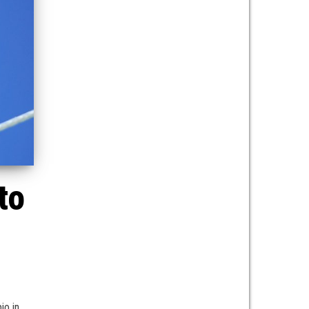
to
io in