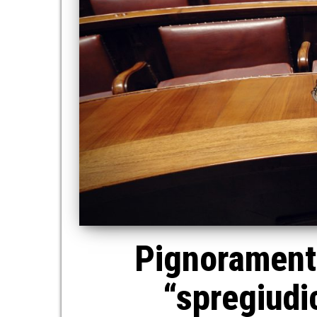
Pignoramento
“spregiudi