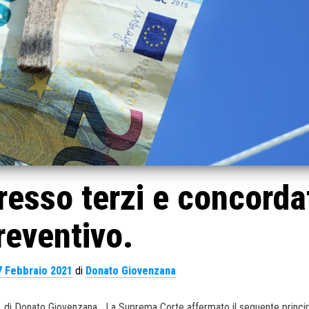
esso terzi e concorda
reventivo.
7 Febbraio 2021
di
Donato Giovenzana
50. di Donato Giovenzana La Suprema Corte affermato il seguente princip