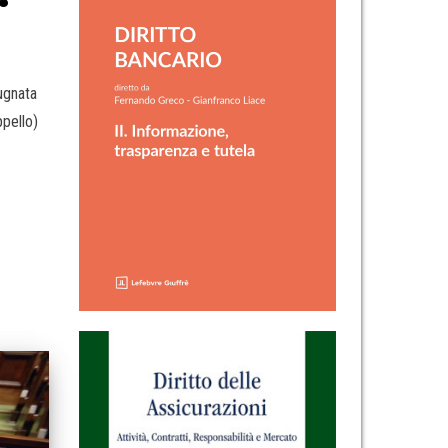
ugnata
ppello)