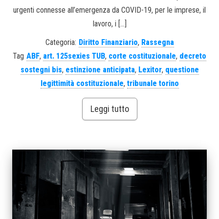
urgenti connesse all’emergenza da COVID-19, per le imprese, il
lavoro, i […]
Categoria:
Diritto Finanziario
,
Rassegna
Tag
ABF
,
art. 125sexies TUB
,
corte costituzionale
,
decreto
sostegni bis
,
estinzione anticipata
,
Lexitor
,
questione
legittimità costituzionale
,
tribunale torino
Leggi tutto