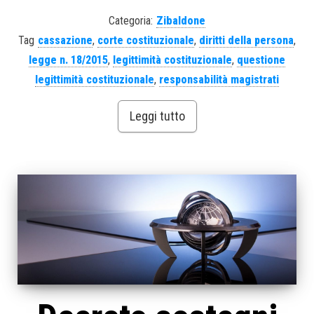
Categoria:
Zibaldone
Tag
cassazione
,
corte costituzionale
,
diritti della persona
,
legge n. 18/2015
,
legittimità costituzionale
,
questione
legittimità costituzionale
,
responsabilità magistrati
Leggi tutto