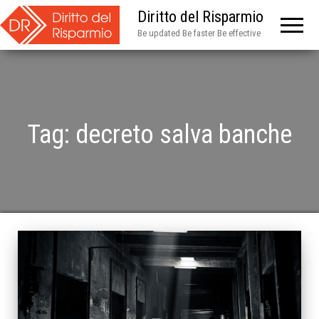
Diritto del Risparmio
Be updated Be faster Be effective
Tag:
decreto salva banche