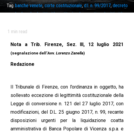
Tag
banche venete
,
corte costituzionale
,
d.l. n. 99/2017
,
decreto
salva banche
,
legittimità costituzionale
,
questione legittimità
costituzionale
1
min read
Nota a Trib. Firenze, Sez. III, 12 luglio 2021
(segnalazione dell’Avv.
Lorenzo Zanella
)
Redazione
Il Tribunale di Firenze, con l’ordinanza in oggetto, ha
sollevato eccezione di legittimità costituzionale della
Legge di conversione n. 121 del 27 luglio 2017, con
modificazioni, del D.L. 25 giugno 2017, n. 99, recante
disposizioni urgenti per la liquidazione coatta
amministrativa di Banca Popolare di Vicenza s.p.a. e