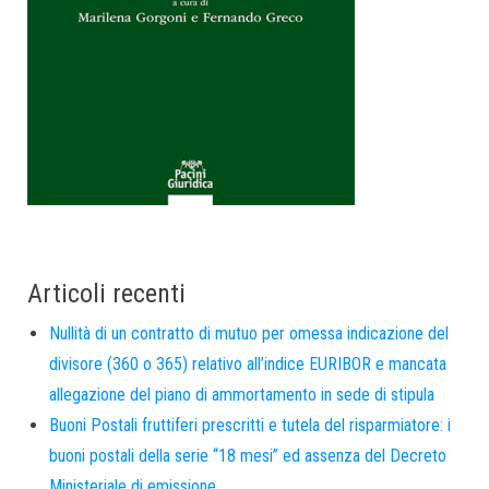
Articoli recenti
Nullità di un contratto di mutuo per omessa indicazione del
divisore (360 o 365) relativo all’indice EURIBOR e mancata
allegazione del piano di ammortamento in sede di stipula
Buoni Postali fruttiferi prescritti e tutela del risparmiatore: i
buoni postali della serie “18 mesi” ed assenza del Decreto
Ministeriale di emissione