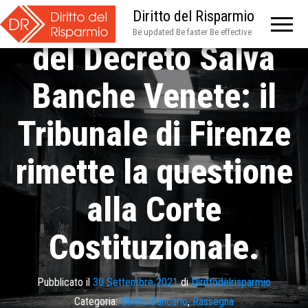
incostituzionalità
Diritto del Risparmio
Be updated Be faster Be effective
del Decreto Salva
Banche Venete: il
Tribunale di Firenze
rimette la questione
alla Corte
Costituzionale.
Pubblicato il
30 Settembre 2021
di
Dirittodelrisparmio
Categoria:
Diritto Bancario
,
Rassegna