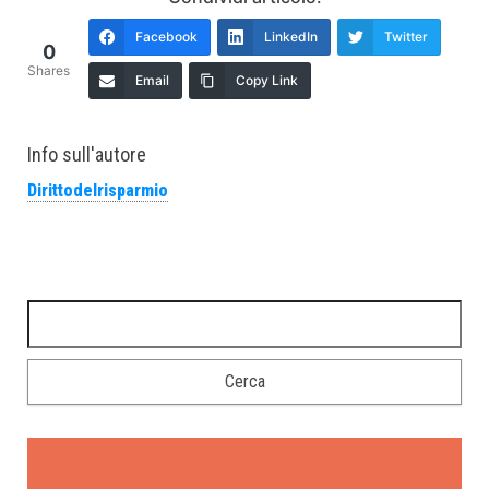
Facebook
LinkedIn
Twitter
0
Shares
Email
Copy Link
Info sull'autore
Dirittodelrisparmio