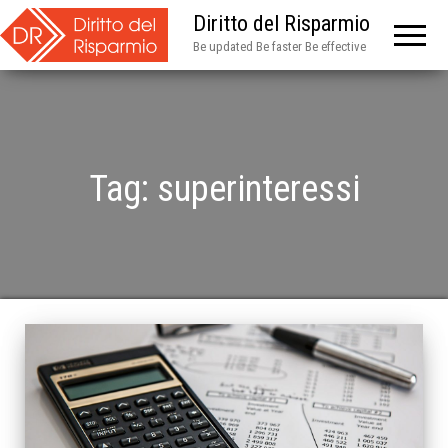
Diritto del Risparmio
Be updated Be faster Be effective
Tag:
superinteressi