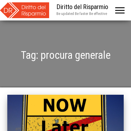
Diritto del Risparmio
Be updated Be faster Be effective
Tag:
procura generale