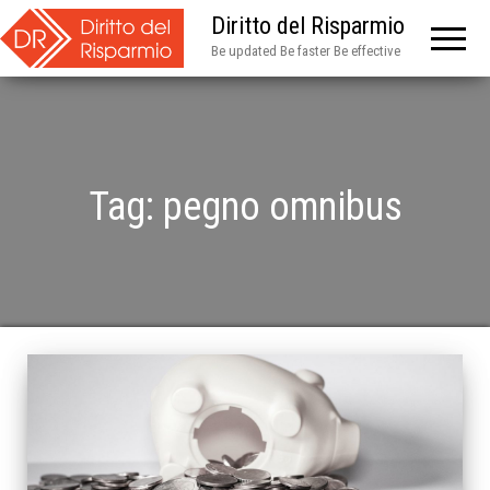
Diritto del Risparmio
Be updated Be faster Be effective
Tag:
pegno omnibus