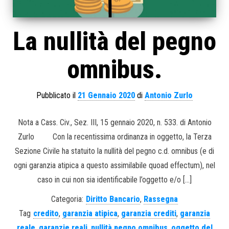
La nullità del pegno
omnibus.
Pubblicato il
21 Gennaio 2020
di
Antonio Zurlo
Nota a Cass. Civ., Sez. III, 15 gennaio 2020, n. 533. di Antonio
Zurlo Con la recentissima ordinanza in oggetto, la Terza
Sezione Civile ha statuito la nullità del pegno c.d. omnibus (e di
ogni garanzia atipica a questo assimilabile quoad effectum), nel
caso in cui non sia identificabile l’oggetto e/o […]
Categoria:
Diritto Bancario
,
Rassegna
Tag
credito
,
garanzia atipica
,
garanzia crediti
,
garanzia
reale
,
garanzie reali
,
nullità pegno omnibus
,
oggetto del