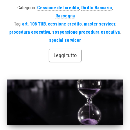
Categoria:
Cessione del credito
,
Diritto Bancario
,
Rassegna
Tag
art. 106 TUB
,
cessione credito
,
master servicer
,
procedura esecutiva
,
sospensione procedura esecutiva
,
special servicer
Leggi tutto