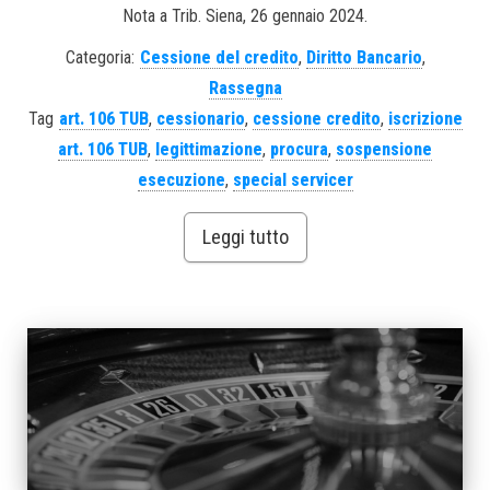
Nota a Trib. Siena, 26 gennaio 2024.
Categoria:
Cessione del credito
,
Diritto Bancario
,
Rassegna
Tag
art. 106 TUB
,
cessionario
,
cessione credito
,
iscrizione
art. 106 TUB
,
legittimazione
,
procura
,
sospensione
esecuzione
,
special servicer
Leggi tutto