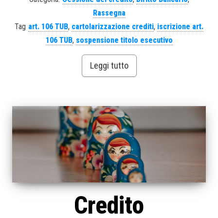
Rassegna
Tag
art. 106 TUB
,
cartolarizzazione crediti
,
iscrizione art.
106 TUB
,
sospensione titolo esecutivo
Leggi tutto
Credito