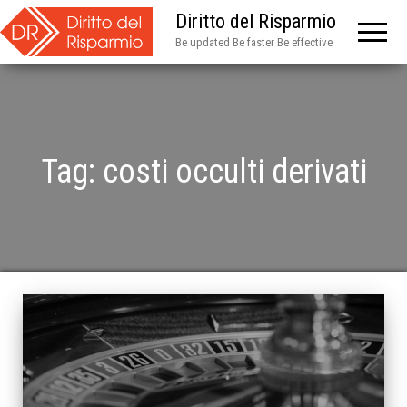
Diritto del Risparmio
Be updated Be faster Be effective
Tag:
costi occulti derivati