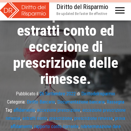
Diritto del Risparmio
Onere produzione
Be updated Be faster Be effective
estratti conto ed
eccezione di
prescrizione delle
rimesse.
Pubblicato il
26 Settembre 2022
di
Dirittodelrisparmio
Categoria:
Diritto Bancario
,
Documentazione bancaria
,
Rassegna
Tag
affidamento
,
eccezione prescrizione
,
eccezione prescrizione
rimesse
,
estratti conto
,
prescrizione
,
prescrizione rimesse
,
prova
affidamento
,
rapporto conto corrente
,
rideterminazione dare