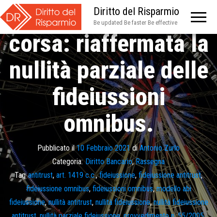
Altro giro, altra
Diritto del Risparmio
Be updated Be faster Be effective
corsa: riaffermata la
nullità parziale delle
fideiussioni
omnibus.
Pubblicato il
10 Febbraio 2021
di
Antonio Zurlo
Categoria:
Diritto Bancario
,
Rassegna
Tag
antitrust
,
art. 1419 c.c.
,
fideiussione
,
fideiussione antitrust
,
fideiussione omnibus
,
fideiussioni omnibus
,
modello abi
fideiussione
,
nullità antitrust
,
nullità fideiussione
,
nullità fideiussione
antitrust
,
nullità parziale fideiussione
,
provvedimento n. 55/2005
,