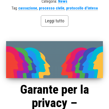
Categoria:
News
Tag
cassazione
,
processo civile
,
protocollo d'intesa
Leggi tutto
Garante per la
privacy –