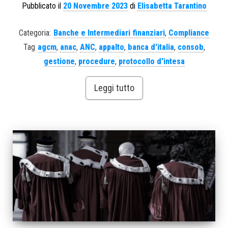
Pubblicato il
20 Novembre 2023
di
Elisabetta Tarantino
Categoria:
Banche e Intermediari finanziari
,
Compliance
Tag
agcm
,
anac
,
ANC
,
appalto
,
banca d'italia
,
consob
,
gestione
,
procedure
,
protocollo d'intesa
Leggi tutto