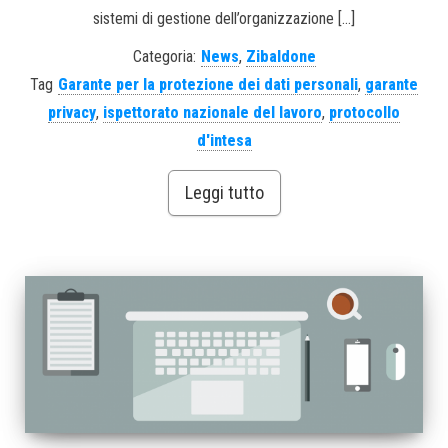
sistemi di gestione dell’organizzazione […]
Categoria:
News
,
Zibaldone
Tag
Garante per la protezione dei dati personali
,
garante
privacy
,
ispettorato nazionale del lavoro
,
protocollo
d'intesa
Leggi tutto