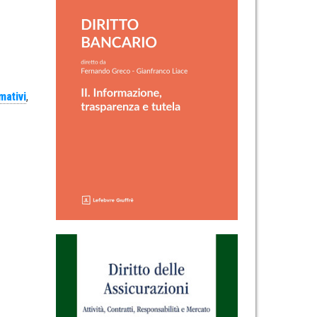
mativi
,