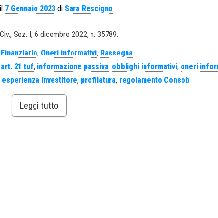
il
7 Gennaio 2023
di
Sara Rescigno
Civ., Sez. I, 6 dicembre 2022, n. 35789.
o Finanziario
,
Oneri informativi
,
Rassegna
,
art. 21 tuf
,
informazione passiva
,
obblighi informativi
,
oneri infor
 esperienza investitore
,
profilatura
,
regolamento Consob
Leggi tutto