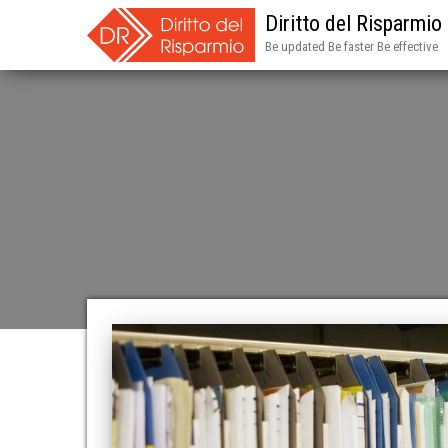
Diritto del Risparmio
Be updated Be faster Be effective