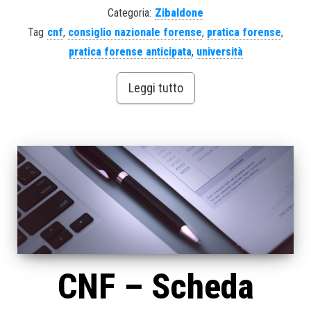
Categoria:
Zibaldone
Tag
cnf
,
consiglio nazionale forense
,
pratica forense
,
pratica forense anticipata
,
università
Leggi tutto
CNF – Scheda