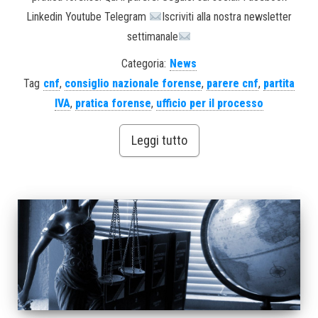
Linkedin Youtube Telegram
Iscriviti alla nostra newsletter
settimanale
Categoria:
News
Tag
cnf
,
consiglio nazionale forense
,
parere cnf
,
partita
IVA
,
pratica forense
,
ufficio per il processo
Leggi tutto