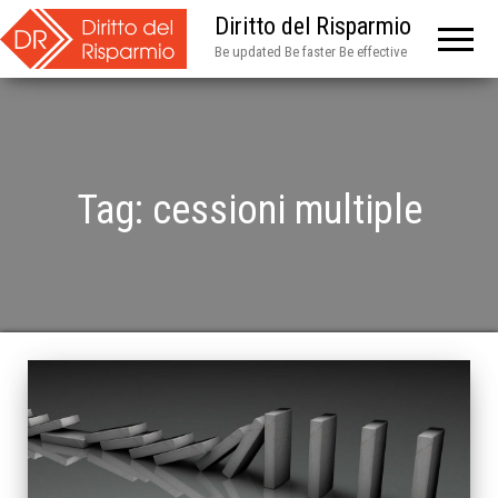
Diritto del Risparmio
Be updated Be faster Be effective
Tag:
cessioni multiple