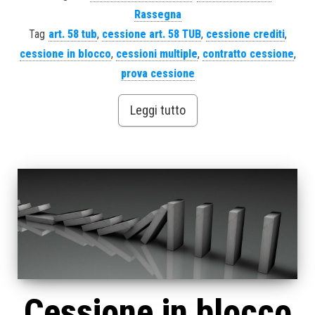
Rassegna
Tag
art. 58 tub
,
cessione art. 58 TUB
,
cessione crediti
,
cessione in blocco
,
cessioni multiple
,
contratto cessione
,
prova cessione
Leggi tutto
Cessione in blocco