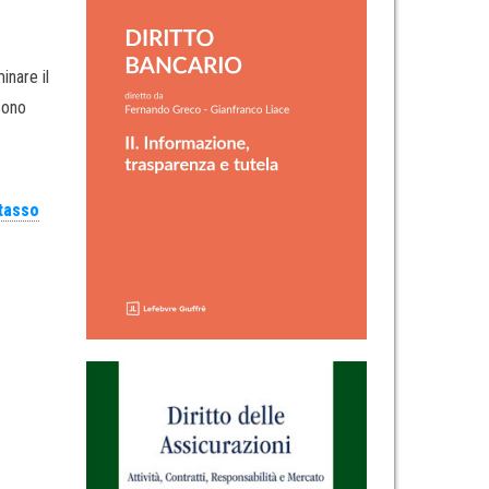
inare il
 sono
tasso