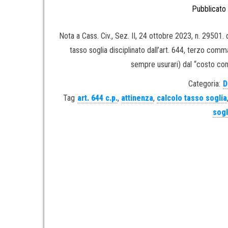
Pubblicato 
Nota a Cass. Civ., Sez. II, 24 ottobre 2023, n. 29501
tasso soglia disciplinato dall’art. 644, terzo comma,
sempre usurari) dal “costo comp
Categoria:
D
Tag
art. 644 c.p.
,
attinenza
,
calcolo tasso soglia
sogl