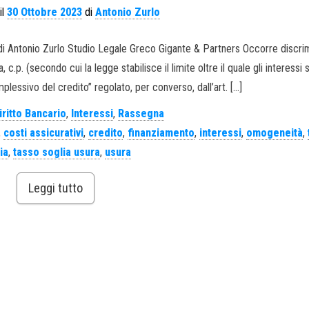
il
30 Ottobre 2023
di
Antonio Zurlo
. di Antonio Zurlo Studio Legale Greco Gigante & Partners Occorre discrim
 c.p. (secondo cui la legge stabilisce il limite oltre il quale gli interessi
lessivo del credito” regolato, per converso, dall’art. […]
iritto Bancario
,
Interessi
,
Rassegna
,
costi assicurativi
,
credito
,
finanziamento
,
interessi
,
omogeneità
,
ia
,
tasso soglia usura
,
usura
Leggi tutto