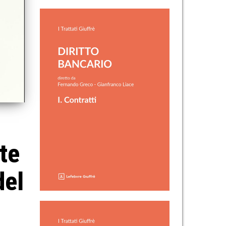
te
del