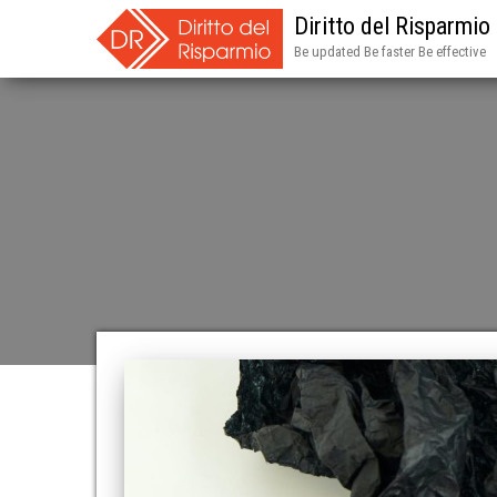
Diritto del Risparmio
Be updated Be faster Be effective