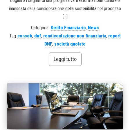
cogliere i segnali di una progressiva trasformazione culturale
innescata dalla considerazione della sostenibilità nel processo
[…]
Categoria:
Diritto Finanziario
,
News
Tag
consob
,
dnf
,
rendicontazione non finanziaria
,
report
DNF
,
società quotate
Leggi tutto