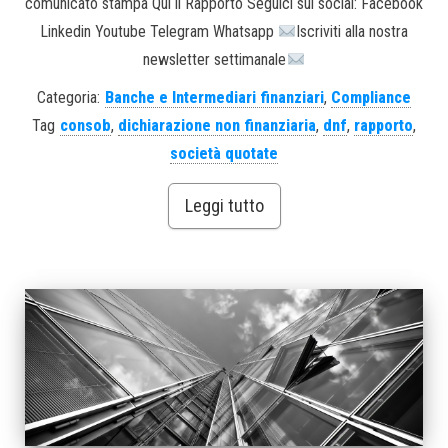
comunicato stampa Qui il Rapporto Seguici sui social: Facebook
Linkedin Youtube Telegram Whatsapp
Iscriviti alla nostra
newsletter settimanale
Categoria:
Banche e Intermediari finanziari
,
Compliance
Tag
consob
,
dichiarazione non finanziaria
,
dnf
,
rapporto
,
società quotate
Leggi tutto