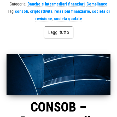
Categoria:
Banche e Intermediari finanziari
,
Compliance
Tag
consob
,
criptoattività
,
relazioni finanziarie
,
società di
revisione
,
società quotate
Leggi tutto
CONSOB –