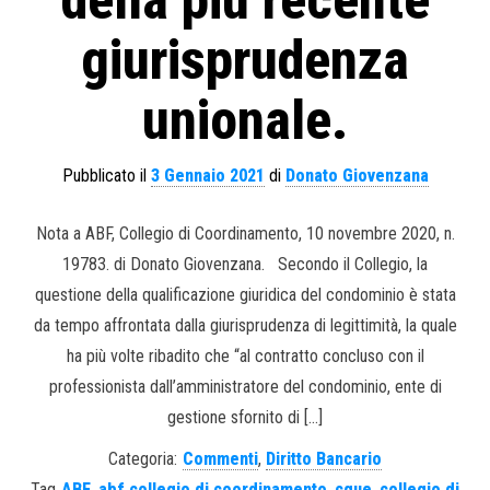
della più recente
giurisprudenza
unionale.
Pubblicato il
3 Gennaio 2021
di
Donato Giovenzana
Nota a ABF, Collegio di Coordinamento, 10 novembre 2020, n.
19783. di Donato Giovenzana. Secondo il Collegio, la
questione della qualificazione giuridica del condominio è stata
da tempo affrontata dalla giurisprudenza di legittimità, la quale
ha più volte ribadito che “al contratto concluso con il
professionista dall’amministratore del condominio, ente di
gestione sfornito di […]
Categoria:
Commenti
,
Diritto Bancario
Tag
ABF
,
abf collegio di coordinamento
,
cgue
,
collegio di