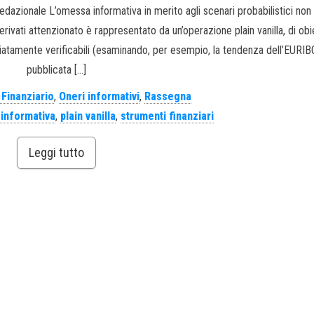
edazionale L’omessa informativa in merito agli scenari probabilistici no
derivati attenzionato è rappresentato da un’operazione plain vanilla, di obi
ediatamente verificabili (esaminando, per esempio, la tendenza dell’EURIB
pubblicata […]
o Finanziario
,
Oneri informativi
,
Rassegna
informativa
,
plain vanilla
,
strumenti finanziari
Leggi tutto