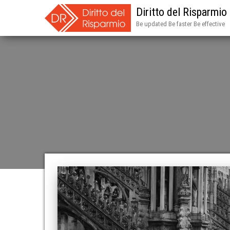
Diritto del Risparmio
Be updated Be faster Be effective