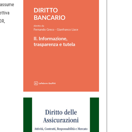
n assume
ettiva
OR,