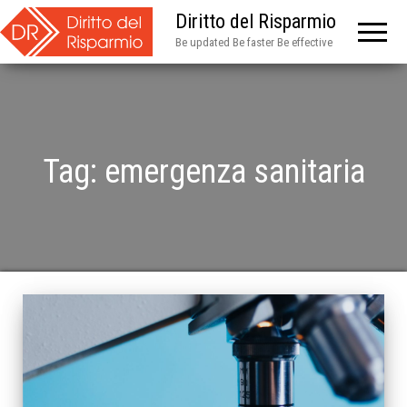
Diritto del Risparmio
Be updated Be faster Be effective
Tag:
emergenza sanitaria