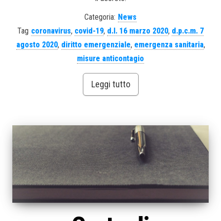
Categoria:
News
Tag
coronavirus
,
covid-19
,
d.l. 16 marzo 2020
,
d.p.c.m. 7
agosto 2020
,
diritto emergenziale
,
emergenza sanitaria
,
misure anticontagio
Leggi tutto