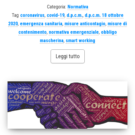
Categoria:
Normativa
Tag
coronavirus
,
covid-19
,
d.p.c.m.
,
d.p.c.m. 18 ottobre
2020
,
emergenza sanitaria
,
misure anticontagio
,
misure di
contenimento
,
normativa emergenziale
,
obbligo
mascherina
,
smart working
Leggi tutto