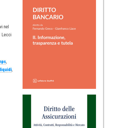
vi nel
l Lecci
mps
,
liquidi
,