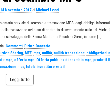
l
14 Novembre 2017
di
Michael Lecci
 volontaria parziale di scambio e transazione MPS: dagli obblighi informati
dità della transazione nel caso di contratto di investimento nullo. di Michae
one di salvataggio della Banca Monte dei Paschi di Siena, in nome […]
ia:
Commenti
,
Diritto Bancario
urden Sharing
,
MEF
,
mps
,
nullità
,
nullità transazione
,
obbligazioni 
nate mps
,
offerta mps
,
Offerta pubblica di scambio mps
,
prodotti il
ransazione mps
,
tutela investitore retail
Leggi tutto