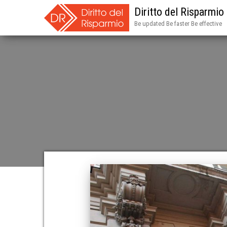
Diritto del Risparmio
Be updated Be faster Be effective