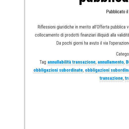
Pubblicato i
Riflessioni giuridiche in merito all’Offerta pubblica
collocamento di prodotti finanziari illiquidi alla vali
Da pochi giorni ha avuto il via l’operazi
Categor
Tag
annullabilità transazione
,
annullamento
,
B
obbligazioni subordinate
,
obbligazioni subordi
transazione
,
t