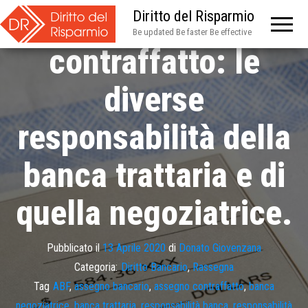
Assegno bancario
Diritto del Risparmio
Be updated Be faster Be effective
contraffatto: le
diverse
responsabilità della
banca trattaria e di
quella negoziatrice.
Pubblicato il
13 Aprile 2020
di
Donato Giovenzana
Categoria:
Diritto Bancario
,
Rassegna
Tag
ABF
,
assegno bancario
,
assegno contraffatto
,
banca
negoziatrice
,
banca trattaria
,
responsabilità banca
,
responsabilità