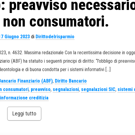
C): preavviso necessari
 non consumatori.
17 Giugno 2023
di
Dirittodelrisparmio
23, n. 4632. Massima redazionale Con la recentissima decisione in ogget
rio (ABF) ha statuito i seguenti principi di diritto: “l’obbligo di preavvis
deontologia e di buona condotta per i sistemi informativi […]
Bancario Finanziario (ABF)
,
Diritto Bancario
n consumatori
,
preavviso
,
segnalazioni
,
segnalazioni SIC
,
sistemi 
informazione creditizia
Leggi tutto