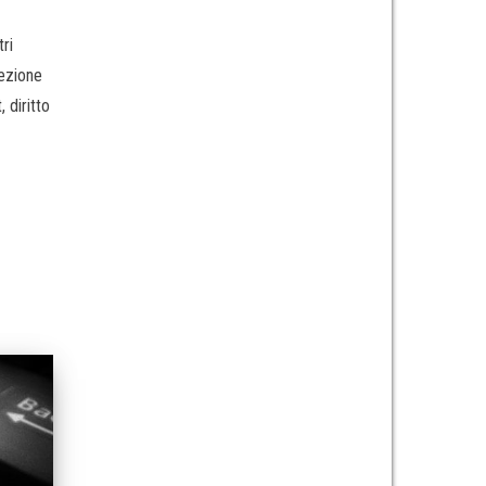
tri
lezione
, diritto