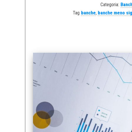
Categoria:
Banch
Tag
banche
,
banche meno sign