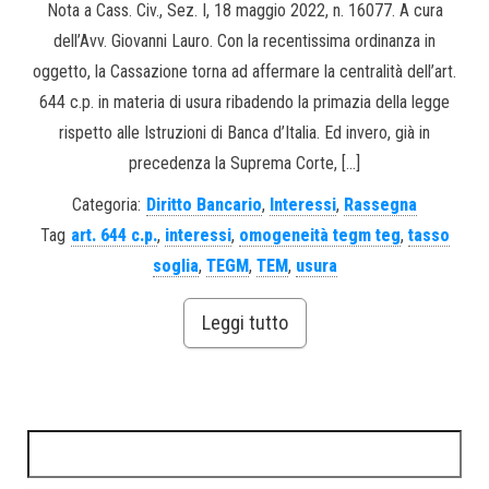
Nota a Cass. Civ., Sez. I, 18 maggio 2022, n. 16077. A cura
dell’Avv. Giovanni Lauro. Con la recentissima ordinanza in
oggetto, la Cassazione torna ad affermare la centralità dell’art.
644 c.p. in materia di usura ribadendo la primazia della legge
rispetto alle Istruzioni di Banca d’Italia. Ed invero, già in
precedenza la Suprema Corte, […]
Categoria:
Diritto Bancario
,
Interessi
,
Rassegna
Tag
art. 644 c.p.
,
interessi
,
omogeneità tegm teg
,
tasso
soglia
,
TEGM
,
TEM
,
usura
Leggi tutto