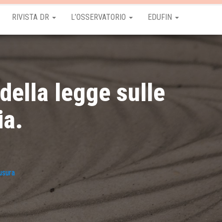
RIVISTA DR
L’OSSERVATORIO
EDUFIN
ella legge sulle
ia.
usura