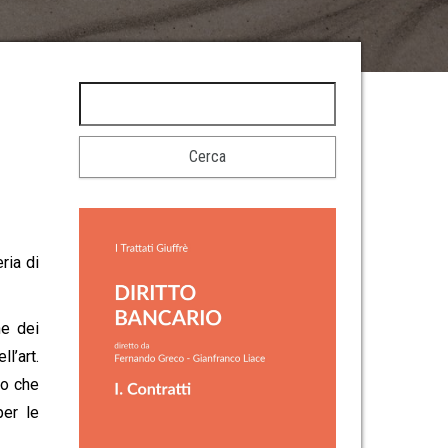
ria di
ne dei
l’art.
vo che
per le