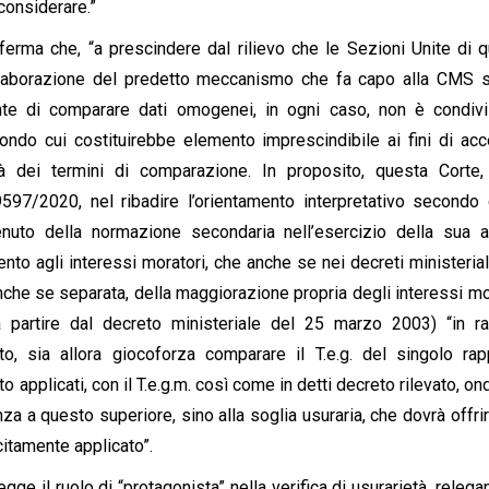
 considerare.”
fferma che, “a prescindere dal rilievo che le Sezioni Unite di 
elaborazione del predetto meccanismo che fa capo alla CMS s
te di comparare dati omogenei, in ogni caso, non è condivi
ndo cui costituirebbe elemento imprescindibile ai fini di acc
tà dei termini di comparazione. In proposito, questa Corte,
97/2020, nel ribadire l’orientamento interpretativo secondo 
nuto della normazione secondaria nell’esercizio della sua at
ento agli interessi moratori, che anche se nei decreti ministerial
anche se separata, della maggiorazione propria degli interessi mo
a partire dal decreto ministeriale del 25 marzo 2003) “in r
ato, sia allora giocoforza comparare il T.e.g. del singolo rap
 applicati, con il T.e.g.m. così come in detti decreto rilevato, on
anza a questo superiore, sino alla soglia usuraria, che dovrà offri
citamente applicato”.
gge il ruolo di “protagonista” nella verifica di usurarietà, relega