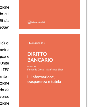
azione
do cui
08 del
legge
”
lo) di
metria
gico e
 Unite
el TEG
anto i
azione
odo
de
averso
azione