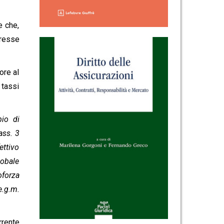
e che,
eresse
ore al
 tassi
pio di
ass. 3
ettivo
lobale
oforza
e.g.m.
rrente