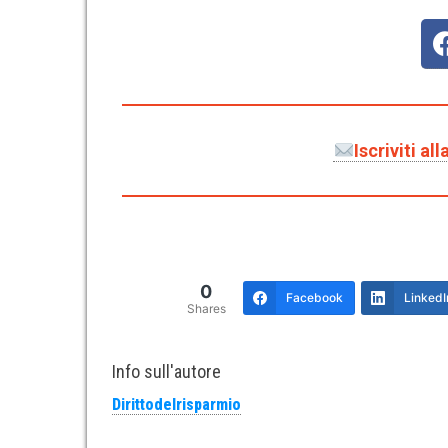
Iscriviti a
0
Facebook
LinkedI
Shares
Info sull'autore
Dirittodelrisparmio