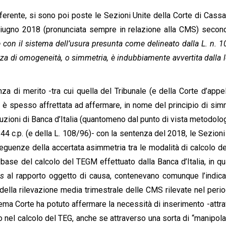
erente, si sono poi poste le Sezioni Unite della Corte di Cass
iugno 2018 (pronunciata sempre in relazione alla CMS) secon
on il sistema dell’usura presunta come delineato dalla L. n. 1
nza di omogeneità, o simmetria, è indubbiamente avvertita dalla 
za di merito -tra cui quella del Tribunale (e della Corte d’appel
 è spesso affrettata ad affermare, in nome del principio di sim
ruzioni di Banca d’Italia (quantomeno dal punto di vista metodolo
t. 644 c.p. (e della L. 108/96)- con la sentenza del 2018, le Sezioni
eguenze della accertata asimmetria tra le modalità di calcolo d
 base del calcolo del TEGM effettuato dalla Banca d’Italia, in qu
is
al rapporto oggetto di causa, contenevano comunque l’indic
della rilevazione media trimestrale delle CMS rilevate nel peri
rema Corte ha potuto affermare la necessità di inserimento -attr
to nel calcolo del TEG, anche se attraverso una sorta di “manipol