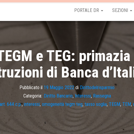
PORTALE DR
SEZIONI
TEGM e TEG: primazia d
truzioni di Banca d’Ital
Pubblicato il
19 Maggio 2022
di
Dirittodelrisparmio
Categoria:
Diritto Bancario
,
Interessi
,
Rassegna
art. 644 c.p.
,
interessi
,
omogeneità tegm teg
,
tasso soglia
,
TEGM
,
TEM
,