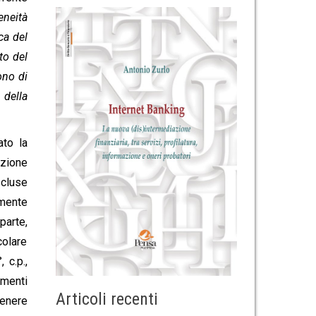
eneità
ca del
to del
ono di
 della
to la
azione
scluse
mente
parte,
colare
 c.p.,
imenti
Articoli recenti
tenere