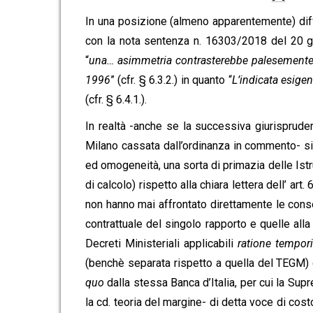
In una posizione (almeno apparentemente) diff
con la nota sentenza n. 16303/2018 del 20 g
“
una… asimmetria contrasterebbe palesemente c
1996
” (cfr. § 6.3.2.) in quanto “
L’indicata esige
(cfr. § 6.4.1.).
In realtà -anche se la successiva giurispruden
Milano cassata dall’ordinanza in commento- si
ed omogeneità, una sorta di primazia delle Ist
di calcolo) rispetto alla chiara lettera dell’ ar
non hanno mai affrontato direttamente le cons
contrattuale del singolo rapporto e quelle alla
Decreti Ministeriali applicabili
ratione tempor
(benchè separata rispetto a quella del TEGM) 
quo
dalla stessa Banca d’Italia, per cui la Sup
la cd. teoria del margine- di detta voce di cos