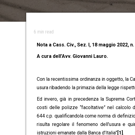
6
min read
Nota a Cass. Civ., Sez. I, 18 maggio 2022, n.
A cura dell’Avv. Giovanni Lauro.
Con la recentissima ordinanza in oggetto, la Cas
usura ribadendo la primazia della legge rispetto 
Ed invero, già in precedenza la Suprema Corte
costi delle polizze “facoltative” nel calcolo d
644 c.p. qualificandola come norma di definizio
risulta regolare il fenomeno dell’usura e qu
istruzioni emanate dalla Banca d’Italia”
[1]
.