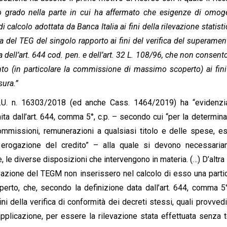
mo grado nella parte in cui ha affermato che esigenze di omog
alcolo adottata da Banca Italia ai fini della rilevazione statisti
el TEG del singolo rapporto ai fini del verifica del superamen
era dell’art. 644 cod. pen. e dell’art. 32 L. 108/96, che non consent
to (in particolare la commissione di massimo scoperto) ai fini
sura.”
.U. n. 16303/2018 (ed anche Cass. 1464/2019) ha “evidenzia
nita dall’art. 644, comma 5°, c.p. – secondo cui “per la determin
commissioni, remunerazioni a qualsiasi titolo e delle spese, e
 erogazione del credito” – alla quale si devono necessaria
 le diverse disposizioni che intervengono in materia. (…) D’altra 
ilevazione del TEGM non inserissero nel calcolo di esso una parti
o, che, secondo la definizione data dall’art. 644, comma 5°,
ini della verifica di conformità dei decreti stessi, quali provved
 applicazione, per essere la rilevazione stata effettuata senza 