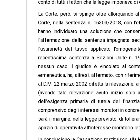
conto di tutti i fattori che la legge imponeva di
La Corte, però, si spinge oltre allorquando a
Corte, nella sentenza n. 16303/2018, con l’
hanno individuato una soluzione che consen
l’affermazione della sentenza impugnata seco
l’usurarietà del tasso applicato l’omogenei
recentissima sentenza a Sezioni Unite n. 195
nessun caso il giudice è vincolato al conte
ermeneutica, ha, altresì, affermato, con riferim
al D.M. 22 marzo 2002 difetta la rilevazione, 
(avendo tale rilevazione avuto inizio solo 
dell’esigenza primaria di tutela del finanzi
comprensivo degli interessi moratori in concreto
sarà il margine, nella legge previsto, di toller
spazio di operatività all’interesse moratorio le
In conclusione la Cassazione restituisce alla le