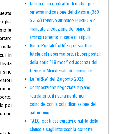
Nullità di un contratto di mutuo per
omessa indicazione del divisore (360
questa
o 365) relativo all’indice EURIBOR e
oglia,
mancata allegazione del piano di
sibile
ammortamento in sede di stipula
ertare
Buoni Postali fruttiferi prescritti e
 nella
tutela del risparmiatore: i buoni postali
cui in
della serie “18 mesi” ed assenza del
tività
Decreto Ministeriale di emissione
i sino
La “eRRe” del 2 agosto 2026
ratori
Composizione negoziata e piano
agione
liquidatorio: il risanamento non
porto,
coincide con la sola dismissione del
de poi
patrimonio
re uno
TAEG, costi assicurativi e nullità della
clausola sugli interessi: la corretta
ndo le