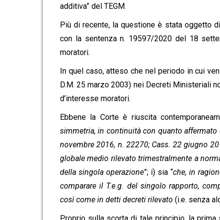
additiva” del TEGM.
Più di recente, la questione è stata oggetto d
con la sentenza n. 19597/2020 del 18 settem
moratori.
In quel caso, atteso che nel periodo in cui ven
D.M. 25 marzo 2003) nei Decreti Ministeriali 
d’interesse moratori.
Ebbene la Corte è riuscita contemporaneame
simmetria, in continuità con quanto affermato 
novembre 2016, n. 22270; Cass. 22 giugno 2016,
globale medio rilevato trimestralmente a norma 
della singola operazione
”; i) sia “
che, in ragion
comparare il T.e.g. del singolo rapporto, comp
così come in detti decreti rilevato
(i.e. senza a
Proprio sulla scorta di tale principio, la prima