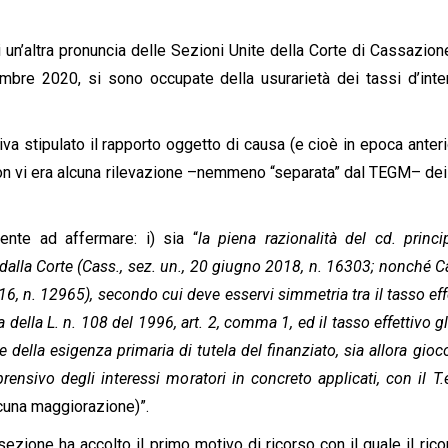
i un’altra pronuncia delle Sezioni Unite della Corte di Cassazion
bre 2020, si sono occupate della usurarietà dei tassi d’int
iva stipulato il rapporto oggetto di causa (e cioè in epoca anteri
non vi era alcuna rilevazione –nemmeno “separata” dal TEGM– dei
nte ad affermare: i) sia “
la piena razionalità del cd. princi
dalla Corte (Cass., sez. un., 20 giugno 2018, n. 16303; nonché C
 n. 12965), secondo cui deve esservi simmetria tra il tasso eff
della L. n. 108 del 1996, art. 2, comma 1, ed il tasso effettivo g
e della esigenza primaria di tutela del finanziato, sia allora gioc
rensivo degli interessi moratori in concreto applicati, con il T.
lcuna maggiorazione)”.
 sezione ha accolto il primo motivo di ricorso con il quale il rico