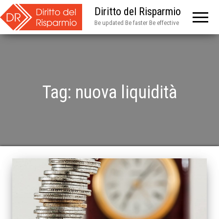
Diritto del Risparmio
Be updated Be faster Be effective
Tag:
nuova liquidità