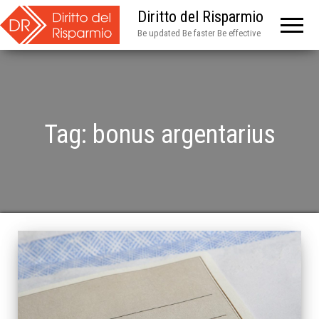
Diritto del Risparmio
Be updated Be faster Be effective
Tag:
bonus argentarius