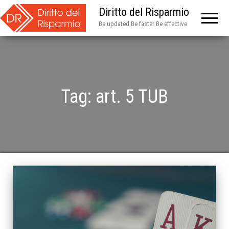
Diritto del Risparmio
Be updated Be faster Be effective
Tag:
art. 5 TUB