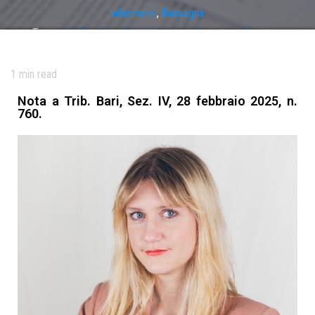
informativi
,
Rassegna
Tag
azioni illiquide
,
obblighi informativi
,
onere della prova
,
prescrizione
,
profilatura
,
risarcimento danni
1
min read
Nota a Trib. Bari, Sez. IV, 28 febbraio 2025, n.
760.