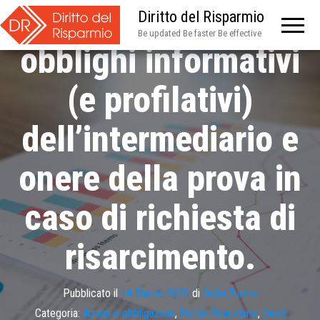
titoli: prescrizione,
Diritto del Risparmio
Be updated Be faster Be effective
obblighi informativi
(e profilativi)
dell’intermediario e
onere della prova in
caso di richiesta di
risarcimento.
Pubblicato il
14 Marzo 2025
di
Giulia Turato
Categoria:
Azioni e obbligazioni
,
Diritto Finanziario
,
Oneri