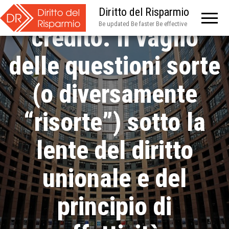
per operazioni di
Diritto del Risparmio
Be updated Be faster Be effective
credito. Il vaglio
delle questioni sorte
(o diversamente
“risorte”) sotto la
lente del diritto
unionale e del
principio di