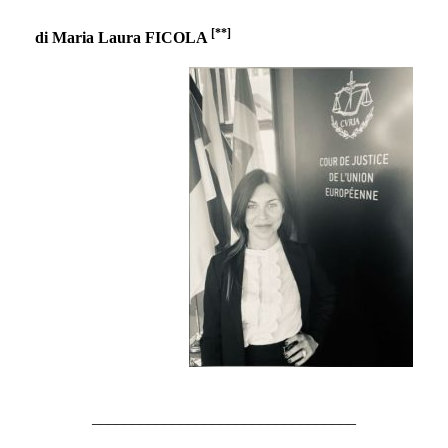
[**]
di Maria Laura FICOLA
_________________________________