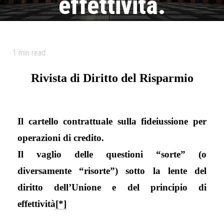
effettività.
Pubblicato il
23 Dicembre 2024
di
Dirittodelrisparmio
Categoria:
Rivista
1
min read
Tag
clausole
,
contratto
,
diritto unionale
,
fideiussione
,
fideiussione
omnibus
,
fideiussione specifica
,
nullità
,
nullità antitrust
,
principio di
Rivista di Diritto del Risparmio
effettività
Il cartello contrattuale sulla fideiussione per
operazioni di credito.
Il vaglio delle questioni “sorte” (o
diversamente “risorte”) sotto la lente del
diritto dell’Unione e del principio di
effettività
[*]