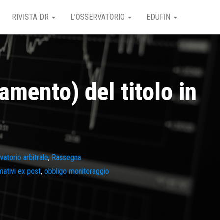
RIVISTA DR
L’OSSERVATORIO
EDUFIN
mento) del titolo in
vatorio arbitrale
,
Rassegna
mativi ex post
,
obbligo monitoraggio