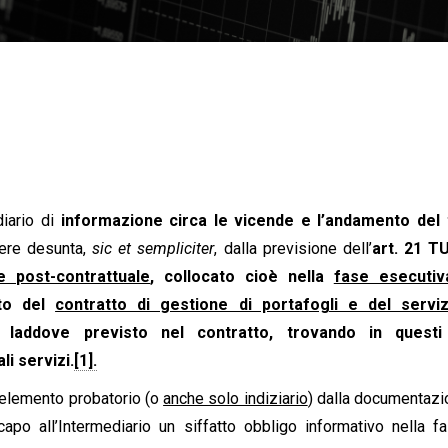
diario di
informazione circa le vicende e l’andamento del t
ere desunta,
sic et sempliciter
, dalla previsione dell’
art. 21 T
e post-contrattuale
, collocato cioè nella
fase esecutiv
ito del
contratto di gestione di portafogli e del serviz
, laddove previsto nel contratto, trovando in questi
li servizi.
[1].
 elemento probatorio (o
anche solo indiziario
) dalla documentazi
capo all’Intermediario un siffatto obbligo informativo nella f