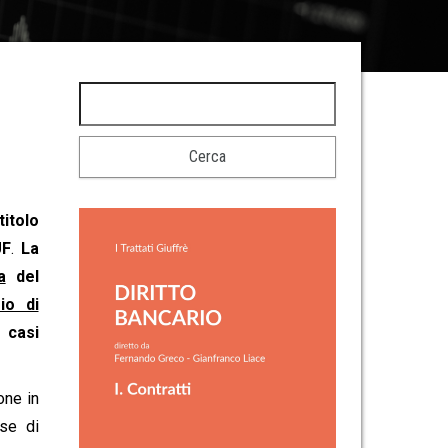
itolo
UF
.
La
a
del
io di
 casi
one in
ase di