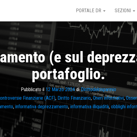
PORTALE DR
SEZIONI
damento (e sul deprezza
portafoglio.
Pubblicato il
12 Marzo 2024
di
Dirittodelrisparmio
Controversie Finanziarie (ACF)
,
Diritto Finanziario
,
Oneri informativi
,
Osser
damento
,
informativa deprezzamento
,
informativa illiquidità
,
obblighi infor