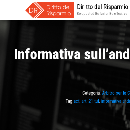
Diritto del Risparmio
Be updated Be faster Be effective
Informativa sull’an
Categoria:
Arbitro per le 
Tag
acf
,
art. 21 tuf
,
informativa an