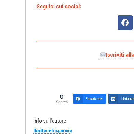
Seguici sui social:
Iscriviti a
0
Facebook
LinkedI
Shares
Info sull'autore
Dirittodelrisparmio