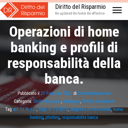
Diritto del Risparmio
Be updated Be faster Be effective
Operazioni di home
banking e profili di
responsabilità della
banca.
Pubblicato il
21 Febbraio 2023
di
Dirittodelrisparmio
Categoria:
Diritto Bancario
,
Rassegna
,
Utilizzi fraudolenti
Tag
art. 1176 c.c.
,
d.lgs. n. 11/2010
,
diligenza professionale
,
home
banking
,
phishing
,
responsabilità banca