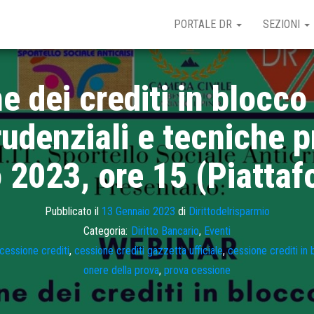
PORTALE DR
SEZIONI
 dei crediti in blocco
rudenziali e tecniche p
o 2023, ore 15 (Piatta
Pubblicato il
13 Gennaio 2023
di
Dirittodelrisparmio
Categoria:
Diritto Bancario
,
Eventi
cessione crediti
,
cessione crediti gazzetta ufficiale
,
cessione crediti in
onere della prova
,
prova cessione