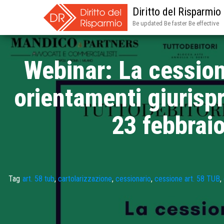
Diritto del Risparmio
Be updated Be faster Be effective
Webinar: La cessione
orientamenti giurisp
23 febbrai
Tag
art. 58 tub
,
cartolarizzazione
,
cessionario
,
cessione art. 58 TUB
,