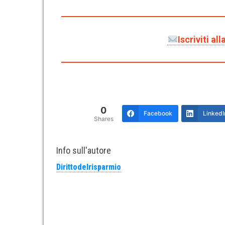
Iscriviti a
0
Facebook
LinkedI
Shares
Info sull'autore
Dirittodelrisparmio