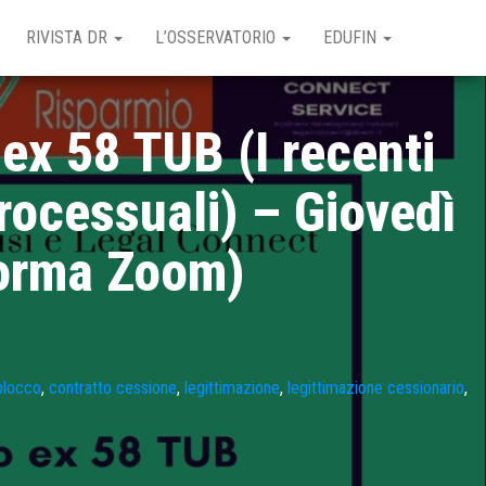
RIVISTA DR
L’OSSERVATORIO
EDUFIN
 ex 58 TUB (I recenti
rocessuali) – Giovedì
forma Zoom)
 blocco
,
contratto cessione
,
legittimazione
,
legittimazione cessionario
,