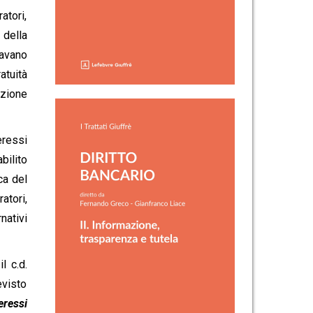
atori,
 della
davano
atuità
azione
eressi
bilito
ica del
atori,
nativi
l c.d.
evisto
eressi