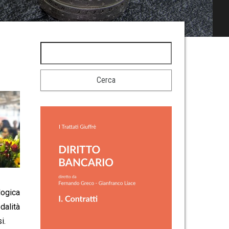
logica
dalità
i.