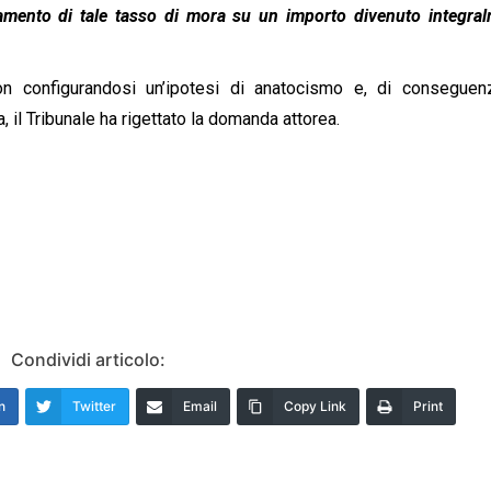
pagamento di tale tasso di mora su un importo divenuto integra
on configurandosi un’ipotesi di anatocismo e, di conseguen
, il Tribunale ha rigettato la domanda attorea.
Condividi articolo:
n
Twitter
Email
Copy Link
Print