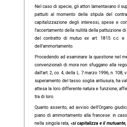
Nel caso di specie, gli attori lamentavano il s
pattuiti al momento della stipula del contr
capitalizzazione degli interessi, spese e c
l’accertamento della nullità della pattuizione d
del contratto di mutuo
ex
art. 1815 c.c. e 
dell’ammortamento.
Procedendo ad esaminare la questione nel merit
convenzionali di mora non sfuggano alla regol
dall’art. 2, co. 4, della L. 7 marzo 1996, n. 108,
superamento del tasso soglia antiusura, ha valu
attesa la loro differente natura e funzione; aff
tra di loro.
Quanto asserito, ad avviso dell’Organo giudic
piano di ammortamento alla francese: in caso 
nella singola rata,
«
si capitalizza e il mutuante