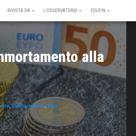
RIVISTA DR
L’OSSERVATORIO
EDUFIN
ammortamento alla
eressi
,
interessi moratori
,
usura