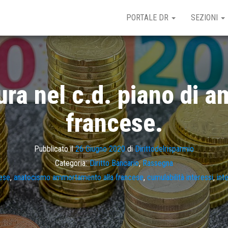
PORTALE DR
SEZIONI
ra nel c.d. piano di 
francese.
Pubblicato il
26 Giugno 2020
di
Dirittodelrisparmio
Categoria:
Diritto Bancario
,
Rassegna
ese
,
anatocismo ammortamento alla francese
,
cumulabilità interessi
,
int