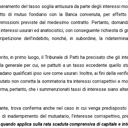
uperamento del tasso soglia antiusura da parte degli interessi mor
atto di mutuo fondiario con la Banca convenuta, per effetto
ommissioni previste dal medesimo contratto. Pertanto, doman
i interessi usurari ed anatocistici, con conseguente richiesta di gr
ripetizione dell’indebito, nonché, in subordine, la ridetermin
o, in primo luogo, il Tribunale di Patti ha precisato che gli int
a generale per cui, se pattuiti a un tasso eccedente quello sta
 vadano qualificati
ipso iure
come usurari. Inoltre, ai fini della verif
tato non corretta la sommatoria tra interessi corrispettivi e mor
erma, pertanto, che i summenzionati tassi di interesse siano alter
ante, trova conferma anche nel caso in cui venga predisposto i
di inadempimento del mutuatario, l’interesse corrispettivo, pr
, quando applica sulla rata scaduta comprensiva di capitale e int