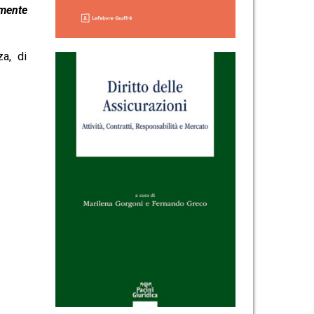
lmente
za, di