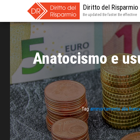
Diritto del Risparmio
Be updated Be faster Be effective
Anatocismo e usu
Tag
ammortamento alla franc