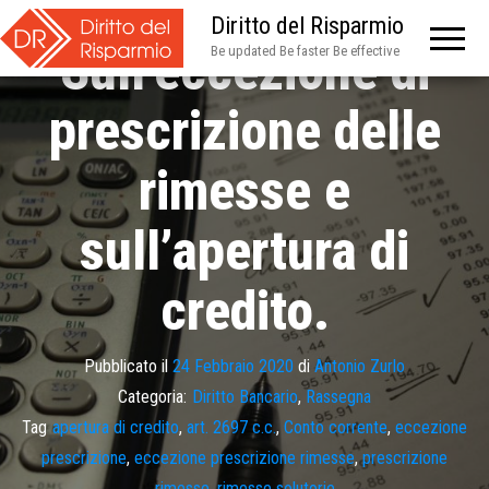
Diritto del Risparmio
Sull’eccezione di
Be updated Be faster Be effective
prescrizione delle
rimesse e
sull’apertura di
credito.
Pubblicato il
24 Febbraio 2020
di
Antonio Zurlo
Categoria:
Diritto Bancario
,
Rassegna
Tag
apertura di credito
,
art. 2697 c.c.
,
Conto corrente
,
eccezione
prescrizione
,
eccezione prescrizione rimesse
,
prescrizione
rimesse
,
rimesse solutorie