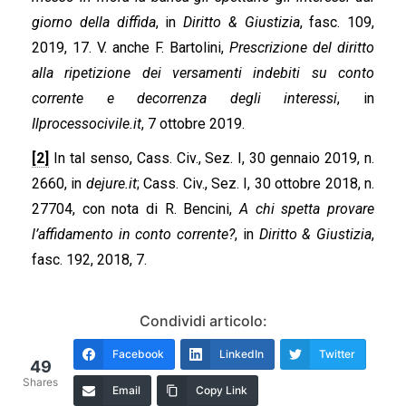
giorno della diffida
, in
Diritto & Giustizia
, fasc. 109,
2019, 17. V. anche F. Bartolini,
Prescrizione del diritto
alla ripetizione dei versamenti indebiti su conto
corrente e decorrenza degli interessi
, in
Ilprocessocivile.it
, 7 ottobre 2019.
[2]
In tal senso, Cass. Civ., Sez. I, 30 gennaio 2019, n.
2660, in
dejure.it
; Cass. Civ., Sez. I, 30 ottobre 2018, n.
27704, con nota di R. Bencini,
A chi spetta provare
l’affidamento in conto corrente?
, in
Diritto & Giustizia
,
fasc. 192, 2018, 7.
Condividi articolo:
Facebook
LinkedIn
Twitter
49
Shares
Email
Copy Link