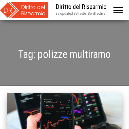
Diritto del Risparmio
Be updated Be faster Be effective
Tag:
polizze multiramo