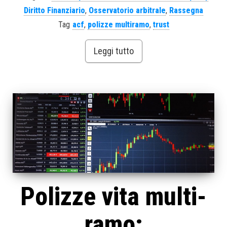
Diritto Finanziario
,
Osservatorio arbitrale
,
Rassegna
Tag
acf
,
polizze multiramo
,
trust
Leggi tutto
Polizze vita multi-
ramo: