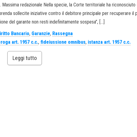
48. Massima redazionale Nella specie, la Corte territoriale ha riconosciuto
 prenda sollecite iniziative contro il debitore principale per recuperare il 
ione del garante non resti indefinitamente sospesa”, […]
iritto Bancario
,
Garanzie
,
Rassegna
roga art. 1957 c.c.
,
fideiussione omnibus
,
istanza art. 1957 c.c.
Leggi tutto