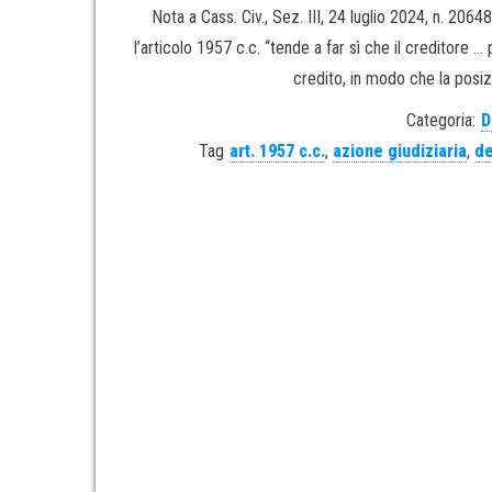
Nota a Cass. Civ., Sez. III, 24 luglio 2024, n. 206
l’articolo 1957 c.c. “tende a far sì che il creditore …
credito, in modo che la posiz
Categoria:
D
Tag
art. 1957 c.c.
,
azione giudiziaria
,
de