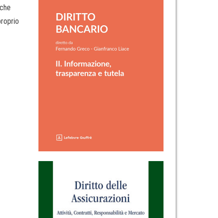
 che
proprio