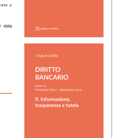
orre e
 stata