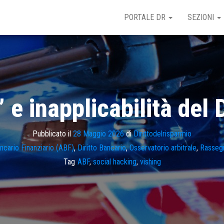
PORTALE DR
SEZIONI
 e inapplicabilità del 
Pubblicato il
28 Maggio 2026
di
Dirittodelrisparmio
ncario Finanziario (ABF)
,
Diritto Bancario
,
Osservatorio arbitrale
,
Rasseg
Tag
ABF
,
social hacking
,
vishing