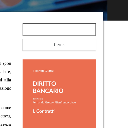
e (con
zata e,
i alla
cazione
e come
 carta,
scenza