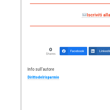
Iscriviti a
0
Facebook
LinkedI
Shares
Info sull'autore
Dirittodelrisparmio