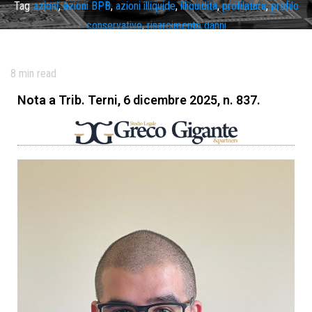
Tag
azioni
,
azioni BPB
,
azioni illiquide
,
illiquidità
,
profilatura
,
profilo
conservativo
,
risarcimento danni
8
min read
Nota a Trib. Terni, 6 dicembre 2025, n. 837.