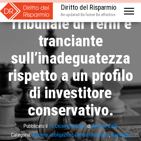
Azioni BPB: il
Diritto del Risparmio
Be updated Be faster Be effective
Tribunale di Terni è
tranciante
sull’inadeguatezza
rispetto a un profilo
di investitore
conservativo.
Pubblicato il
11 Dicembre 2025
di
Antonio Zurlo
Categoria:
Azioni e obbligazioni
,
Diritto Finanziario
,
Rassegna