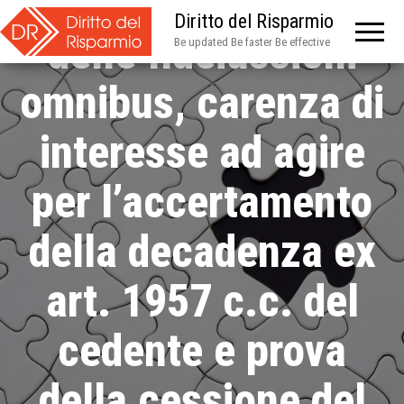
di nullità parziale
Diritto del Risparmio
delle fideiussioni
Be updated Be faster Be effective
omnibus, carenza di
interesse ad agire
per l’accertamento
della decadenza ex
art. 1957 c.c. del
cedente e prova
della cessione del