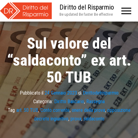
Diritto del Risparmio
Be updated Be faster Be effective
Sul valore del
“saldaconto” ex art.
50 TUB
Pubblicato il
24 Gennaio 2023
di
Dirittodelrisparmio
Categoria:
Diritto Bancario
,
Rassegna
Tag
art. 50 TUB
,
Conto corrente
,
onere della prova
,
opposizione
decreto ingiuntivo
,
prova
,
saldaconto