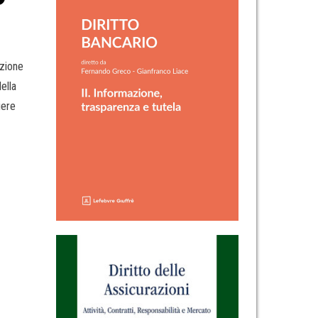
azione
ella
iere