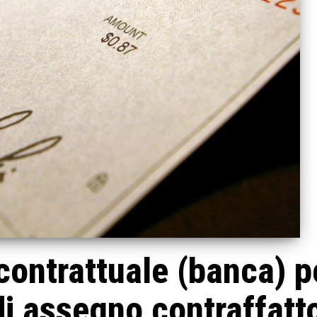
contrattuale (banca) p
i assegno contraffatt