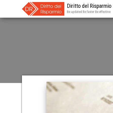
Diritto del Risparmio
Be updated Be faster Be effective