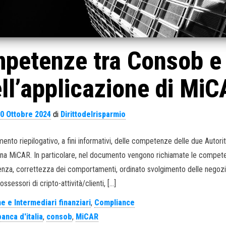
mpetenze tra Consob e
ell’applicazione di Mi
0 Ottobre 2024
di
Dirittodelrisparmio
to riepilogativo, a fini informativi, delle competenze delle due Autori
plina MiCAR. In particolare, nel documento vengono richiamate le compe
arenza, correttezza dei comportamenti, ordinato svolgimento delle negozi
ossessori di cripto-attività/clienti, […]
e e Intermediari finanziari
,
Compliance
banca d'italia
,
consob
,
MiCAR