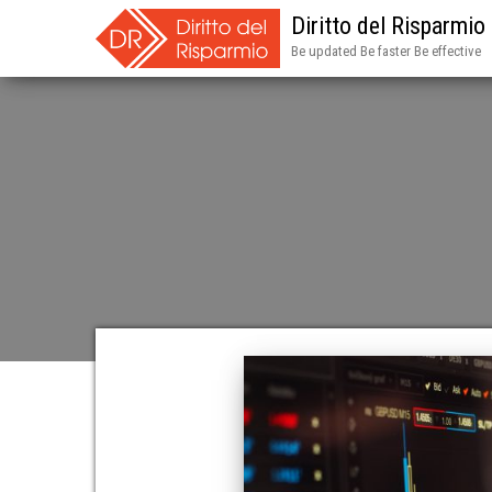
Diritto del Risparmio
Be updated Be faster Be effective