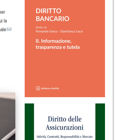
per
i la
nale