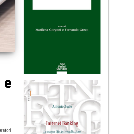
 e
eratori