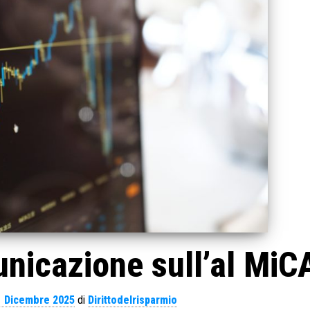
icazione sull’al MiC
1 Dicembre 2025
di
Dirittodelrisparmio